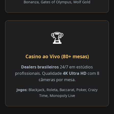
Bonanza, Gates of Olympus, Wolf Gold
🏆
Casino ao Vivo (80+ mesas)
Dealers brasileiros
24/7 em estúdios
profissionais. Qualidade
4K Ultra HD
com 8
câmeras por mesa.
Jogos:
Blackjack, Roleta, Baccarat, Poker, Crazy
Time, Monopoly Live