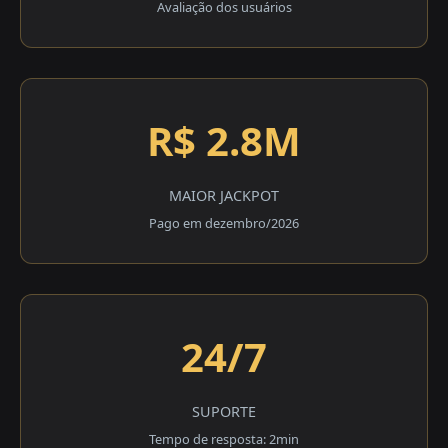
Avaliação dos usuários
R$ 2.8M
MAIOR JACKPOT
Pago em dezembro/2026
24/7
SUPORTE
Tempo de resposta: 2min