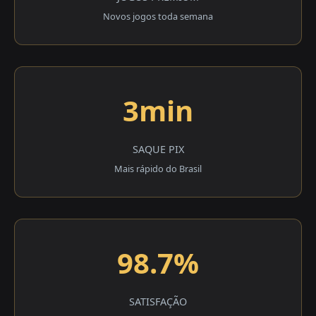
Novos jogos toda semana
3min
SAQUE PIX
Mais rápido do Brasil
98.7%
SATISFAÇÃO