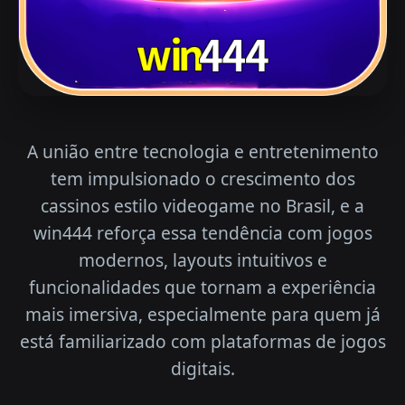
A união entre tecnologia e entretenimento
tem impulsionado o crescimento dos
cassinos estilo videogame no Brasil, e a
win444 reforça essa tendência com jogos
modernos, layouts intuitivos e
funcionalidades que tornam a experiência
mais imersiva, especialmente para quem já
está familiarizado com plataformas de jogos
digitais.