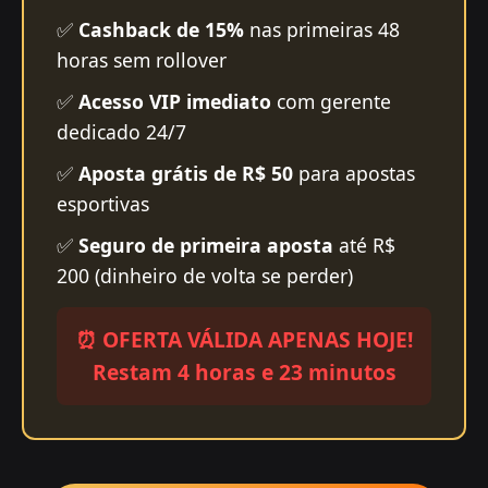
✅
Cashback de 15%
nas primeiras 48
horas sem rollover
✅
Acesso VIP imediato
com gerente
dedicado 24/7
✅
Aposta grátis de R$ 50
para apostas
esportivas
✅
Seguro de primeira aposta
até R$
200 (dinheiro de volta se perder)
⏰ OFERTA VÁLIDA APENAS HOJE!
Restam 4 horas e 23 minutos