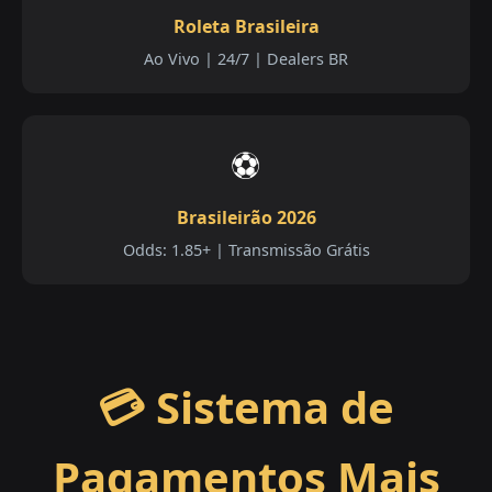
Roleta Brasileira
Ao Vivo | 24/7 | Dealers BR
⚽
Brasileirão 2026
Odds: 1.85+ | Transmissão Grátis
💳 Sistema de
Pagamentos Mais