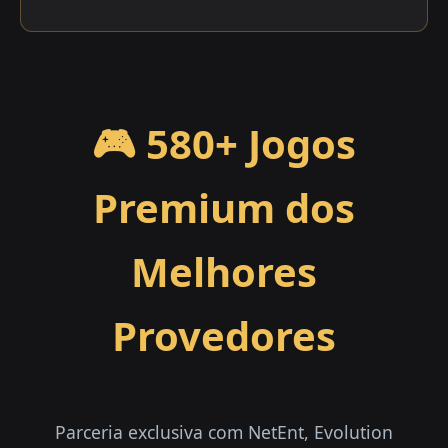
🎮 580+ Jogos
Premium dos
Melhores
Provedores
Parceria exclusiva com NetEnt, Evolution