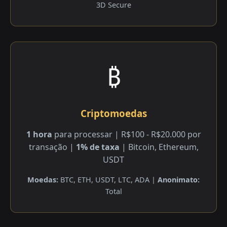
3D Secure
₿
Criptomoedas
1 hora
para processar | R$100 - R$20.000 por
transação |
1% de taxa
| Bitcoin, Ethereum,
USDT
Moedas:
BTC, ETH, USDT, LTC, ADA |
Anonimato:
Total