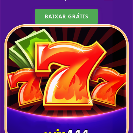
BAIXAR GRÁTIS