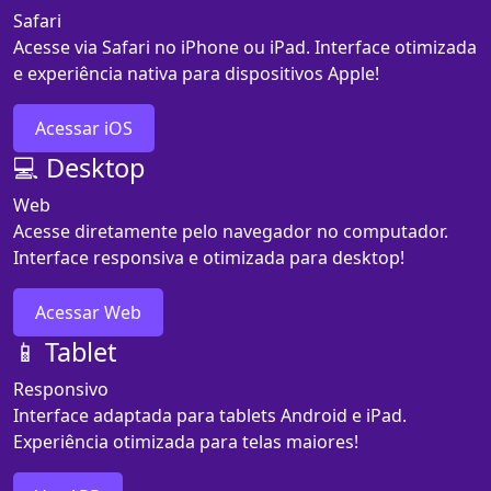
Safari
Acesse via Safari no iPhone ou iPad. Interface otimizada
e experiência nativa para dispositivos Apple!
Acessar iOS
💻 Desktop
Web
Acesse diretamente pelo navegador no computador.
Interface responsiva e otimizada para desktop!
Acessar Web
📱 Tablet
Responsivo
Interface adaptada para tablets Android e iPad.
Experiência otimizada para telas maiores!