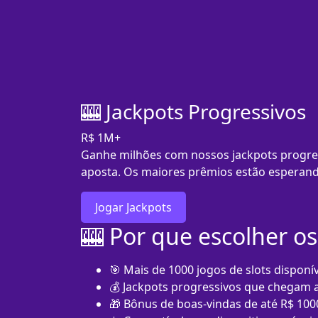
🎰 Jackpots Progressivos
R$ 1M+
Ganhe milhões com nossos jackpots progre
aposta. Os maiores prêmios estão esperand
Jogar Jackpots
🎰 Por que escolher os
🎯 Mais de 1000 jogos de slots disponí
💰 Jackpots progressivos que chegam 
🎁 Bônus de boas-vindas de até R$ 100