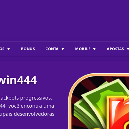
OS
BÔNUS
CONTA
MOBILE
APOSTAS
 win444
jackpots progressivos,
444, você encontra uma
ncipais desenvolvedoras