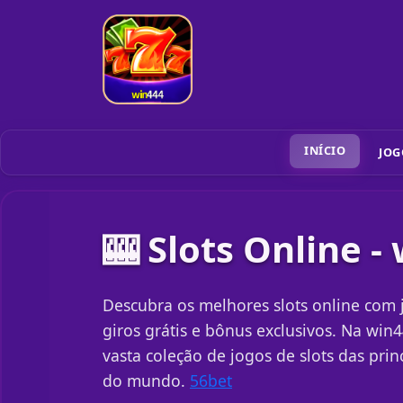
INÍCIO
JOG
🎰 Slots Online -
Descubra os melhores slots online com 
giros grátis e bônus exclusivos. Na win
vasta coleção de jogos de slots das pri
do mundo.
56bet