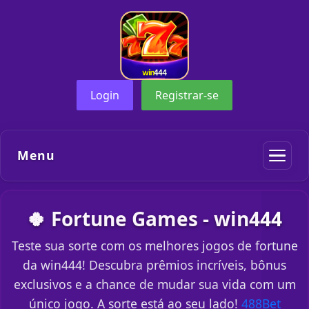
Login
Registrar-se
Menu
🍀 Fortune Games - win444
Teste sua sorte com os melhores jogos de fortune
da win444! Descubra prêmios incríveis, bônus
exclusivos e a chance de mudar sua vida com um
único jogo. A sorte está ao seu lado!
488Bet