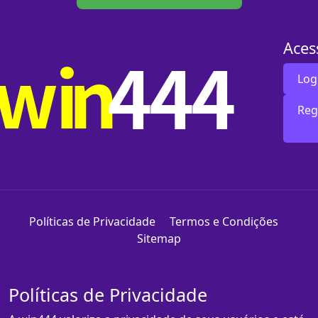
Aces
Log
Reg
Políticas de Privacidade
Termos e Condições
Sitemap
Políticas de Privacidade