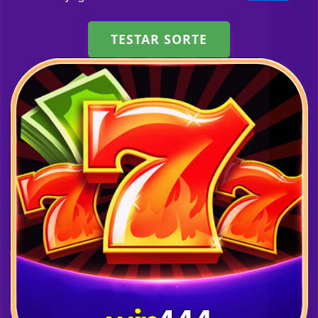
TESTAR SORTE