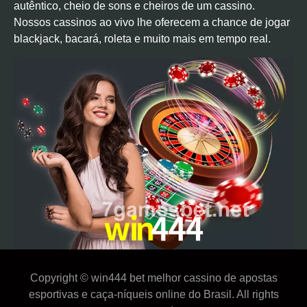
autêntico, cheio de sons e cheiros de um cassino.
Nossos cassinos ao vivo lhe oferecem a chance de jogar
blackjack, bacará, roleta e muito mais em tempo real.
Copyright © win444 bet melhor cassino de apostas
esportivas e caça-níqueis online do Brasil. All rights