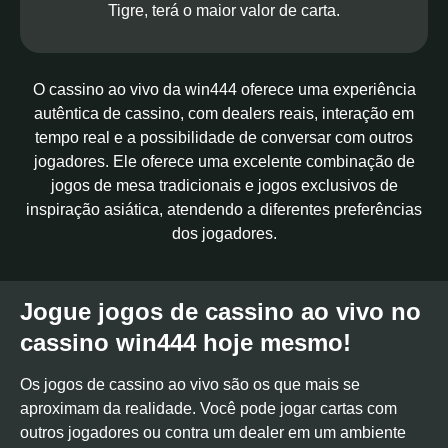
Tigre, terá o maior valor de carta.
O cassino ao vivo da win444 oferece uma experiência
autêntica de cassino, com dealers reais, interação em
tempo real e a possibilidade de conversar com outros
jogadores. Ele oferece uma excelente combinação de
jogos de mesa tradicionais e jogos exclusivos de
inspiração asiática, atendendo a diferentes preferências
dos jogadores.
Jogue jogos de cassino ao vivo no
cassino win444 hoje mesmo!
Os jogos de cassino ao vivo são os que mais se
aproximam da realidade. Você pode jogar cartas com
outros jogadores ou contra um dealer em um ambiente