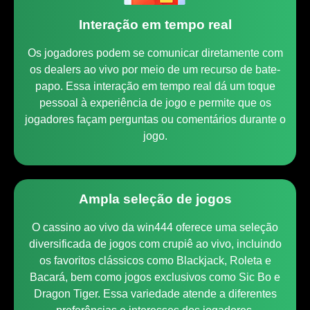
Interação em tempo real
Os jogadores podem se comunicar diretamente com
os dealers ao vivo por meio de um recurso de bate-
papo. Essa interação em tempo real dá um toque
pessoal à experiência de jogo e permite que os
jogadores façam perguntas ou comentários durante o
jogo.
Ampla seleção de jogos
O cassino ao vivo da win444 oferece uma seleção
diversificada de jogos com crupiê ao vivo, incluindo
os favoritos clássicos como Blackjack, Roleta e
Bacará, bem como jogos exclusivos como Sic Bo e
Dragon Tiger. Essa variedade atende a diferentes