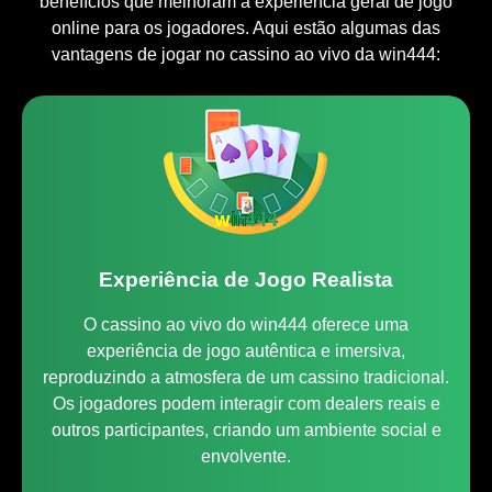
benefícios que melhoram a experiência geral de jogo
online para os jogadores. Aqui estão algumas das
vantagens de jogar no cassino ao vivo da win444:
Experiência de Jogo Realista
O cassino ao vivo do win444 oferece uma
experiência de jogo autêntica e imersiva,
reproduzindo a atmosfera de um cassino tradicional.
Os jogadores podem interagir com dealers reais e
outros participantes, criando um ambiente social e
envolvente.