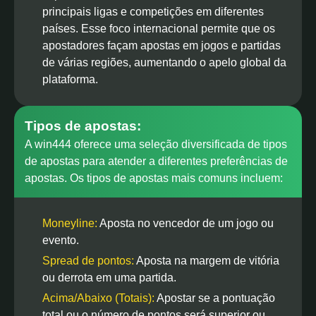
principais ligas e competições em diferentes
países. Esse foco internacional permite que os
apostadores façam apostas em jogos e partidas
de várias regiões, aumentando o apelo global da
plataforma.
Tipos de apostas:
A win444 oferece uma seleção diversificada de tipos
de apostas para atender a diferentes preferências de
apostas. Os tipos de apostas mais comuns incluem:
Moneyline:
Aposta no vencedor de um jogo ou
evento.
Spread de pontos:
Aposta na margem de vitória
ou derrota em uma partida.
Acima/Abaixo (Totais):
Apostar se a pontuação
total ou o número de pontos será superior ou