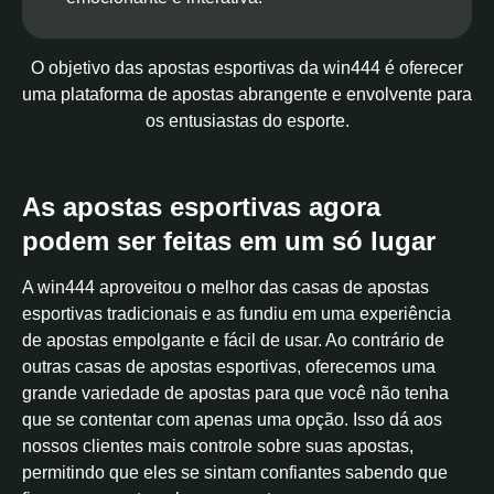
O objetivo das apostas esportivas da win444 é oferecer
uma plataforma de apostas abrangente e envolvente para
os entusiastas do esporte.
As apostas esportivas agora
podem ser feitas em um só lugar
A win444 aproveitou o melhor das casas de apostas
esportivas tradicionais e as fundiu em uma experiência
de apostas empolgante e fácil de usar. Ao contrário de
outras casas de apostas esportivas, oferecemos uma
grande variedade de apostas para que você não tenha
que se contentar com apenas uma opção. Isso dá aos
nossos clientes mais controle sobre suas apostas,
permitindo que eles se sintam confiantes sabendo que